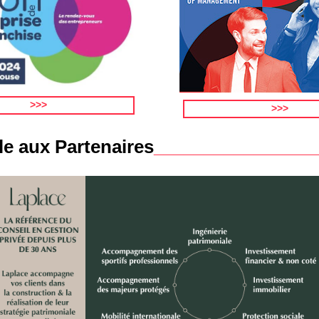
>>>
>>>
le aux Partenaires
________________