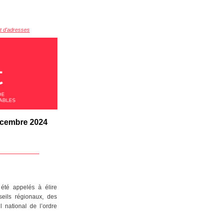
et d'adresses
écembre 2024
______
 été appelés à élire
eils régionaux, des
 national de l’ordre