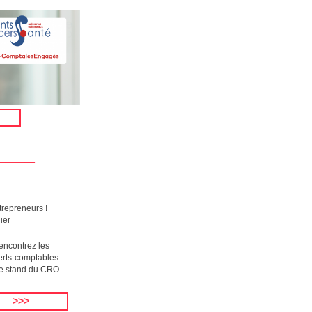
____
trepreneurs !
ier
encontrez les
erts-comptables
le stand du CRO
>>>