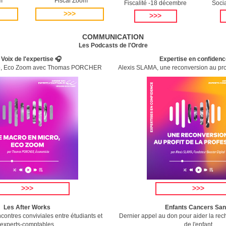
m
Fiscal Zoom
Fiscalité -18 décembre
Soci
>>>
>>>
COMMUNICATION
Les Podcasts de l'Ordre
 Voix de l'expertise 🎧
Expertise en confidenc
ro, Eco Zoom avec Thomas PORCHER
Alexis SLAMA, une reconversion au prof
>>>
>>>
Les After Works
Enfants Cancers San
ncontres conviviales entre étudiants et
Dernier appel au don pour aider la re
experts-comptables
de l'enfant