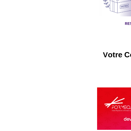
RE
otre C
V