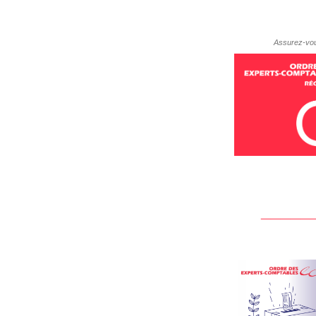
Assurez-vou
_____