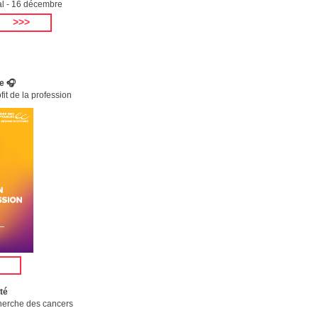
al - 16 décembre
>>>
e 🎧
it de la profession
té
cherche des cancers