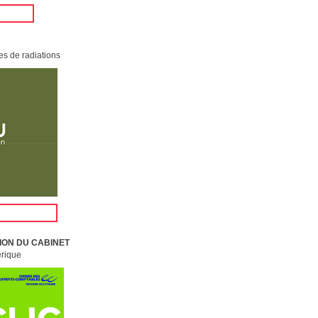
es de radiations
ION DU CABINET
érique