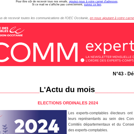
Pour être sûr de recevoir tous nos emails,
ajoutez-nous à votre carnet d'adresses
.
Si ce mail ne s'affiche pas correctement,
suivez ce lien
.
s de recevoir toutes les communications de l'OEC Occitanie,
en nous ajoutant à votre carn
N°43 - D
Actu du mois
__________
L'
_________
ELECTIONS ORDINALES 2024
Les experts-comptables électeurs ont
leurs représentants au sein des Cons
Comités départementaux et du Conseil
des experts-comptables.