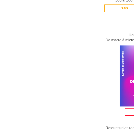
Social Zoo
>>>
La
De macro à mic
Retour sur les re