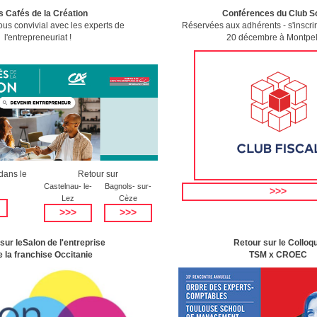
s Cafés de la Création
Conférences du Club So
us convivial avec les experts de
Réservées aux adhérents - s'inscrir
l'entrepreneuriat !
20 décembre à Montpel
dans le
Retour sur
Castelnau- le-
Bagnols- sur-
>>>
Lez
Cèze
>>>
>>>
sur leSalon de l'entreprise
Retour sur le Colloq
e la franchise Occitanie
TSM x CROEC