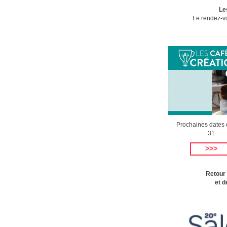
Le
Le rendez-vo
Prochaines dates 
31
>>>
Retour 
et d